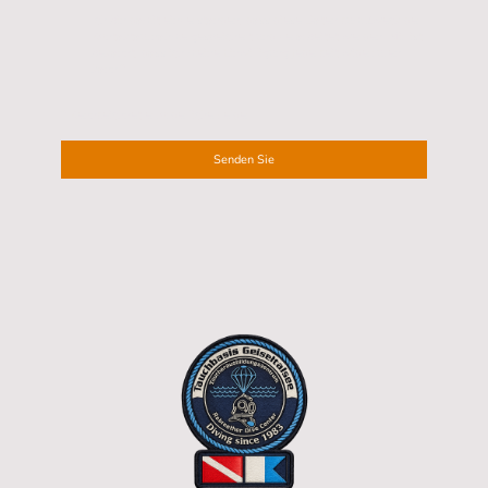
Ich bin damit einverstanden, dass diese Daten zum Zweck der
Kontaktaufnahme gespeichert und verarbeitet werden. Mir ist
bekannt, dass ich meine Einwilligung jederzeit widerrufen
kann.
*
* Kennzeichnet erforderliche Felder
Senden Sie